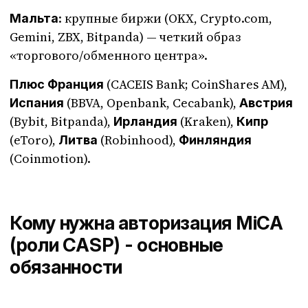
: крупные биржи (OKX, Crypto.com,
Мальта
Gemini, ZBX, Bitpanda) — четкий образ
«торгового/обменного центра».
(CACEIS Bank; CoinShares AM),
Плюс Франция
(BBVA, Openbank, Cecabank),
Испания
Австрия
(Bybit, Bitpanda),
(Kraken),
Ирландия
Кипр
(eToro),
(Robinhood),
Литва
Финляндия
(Coinmotion).
Кому нужна авторизация MiCA
(роли CASP) - основные
обязанности