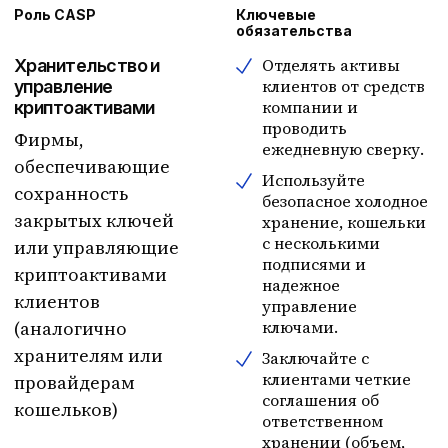
Роль CASP
Ключевые
обязательства
Отделять активы
Хранительство и
клиентов от средств
управление
компании и
криптоактивами
проводить
Фирмы,
ежедневную сверку.
обеспечивающие
Используйте
сохранность
безопасное холодное
закрытых ключей
хранение, кошельки
с несколькими
или управляющие
подписями и
криптоактивами
надежное
клиентов
управление
(аналогично
ключами.
хранителям или
Заключайте с
клиентами четкие
провайдерам
соглашения об
кошельков)
ответственном
хранении (объем,