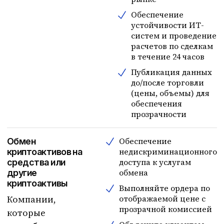
Обеспечение
устойчивости ИТ-
систем и проведение
расчетов по сделкам
в течение 24 часов
Публикация данных
до/после торговли
(цены, объемы) для
обеспечения
прозрачности
Обеспечение
Обмен
недискриминационного
криптоактивов на
доступа к услугам
средства или
обмена
другие
криптоактивы
Выполняйте ордера по
Компании,
отображаемой цене с
прозрачной комиссией
которые