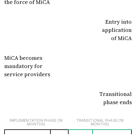
the force of MiCA
Entry into
application
of MiCA
MiCA becomes
mandatory for
service providers
Transitional
phase ends
IMPLEMENTATION PHASE (18
TRANSITIONAL PHASE (18
MONTHS)
MONTHS)