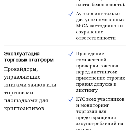
плата, безопасность).
Аутсорсинг только
для уполномоченных
MiCA кастодианов и
сохранение
ответственности
Проведение
Эксплуатация
комплексной
торговых платформ
проверки токенов
Провайдеры,
перед листингом;
управляющие
применение строгих
правил допуска к
книгами заявок или
листингу
торговыми
KYC всех участников
площадками для
и мониторинг
криптоактивов
торговли для
предотвращения
злоупотреблений на
рынке